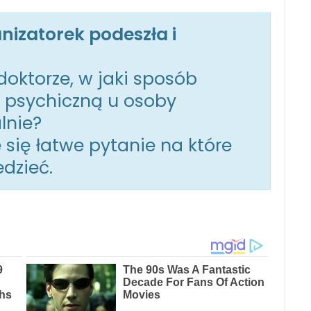
anizatorek podeszła i
doktorze, w jaki sposób
 psychiczną u osoby
lnie?
 się łatwe pytanie na które
dzieć.