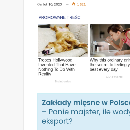
On
lut 10, 2023
1 821
Zakłady mięsne w Pols
– Panie majster, ile wod
eksport?