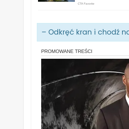
– Odkręć kran i chodź n