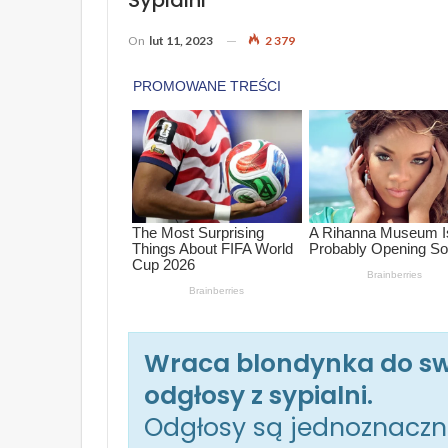
On
lut 11, 2023
2 379
Wraca blondynka do swo
odgłosy z sypialni.
Odgłosy są jednoznacz