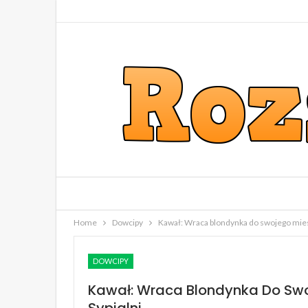
Home
Dowcipy
Kawał: Wraca blondynka do swojego mieszk
DOWCIPY
Kawał: Wraca Blondynka Do Swoj
Sypialni