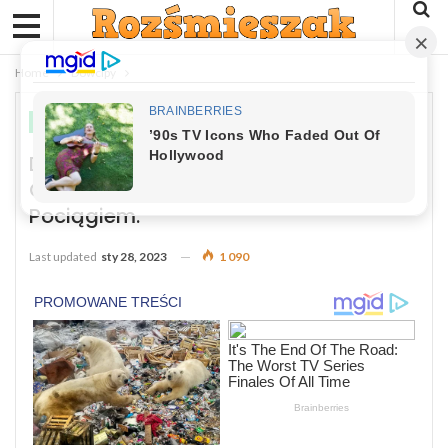
Home
Dowcipy
DOWCIPY
Dowcip: Trzech Hakerów I Trzech
Graczy Wybrało Się W Podróż
Pociągiem.
Last updated
sty 28, 2023
1 090