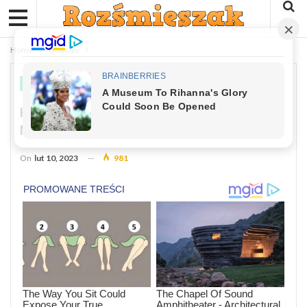
Home
Dowcipy
DOWCIPY
Kawał: Szybki Loopez Spędza
Namiętne Chwile Ze Swoją Kochanką
On
lut 10, 2023
981