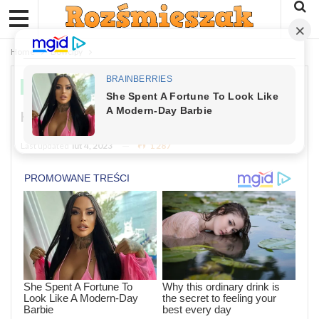
Home
Dowcipy
DOWCIPY
Kawał: Siedzi Wróbelek Pod Drzewem
Last updated
lut 4, 2023
1 287