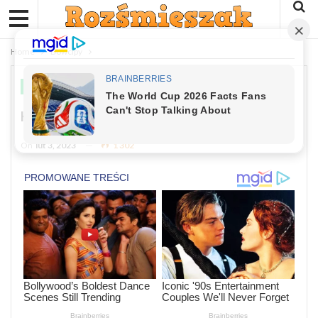
Home
Dowcipy
DOWCIPY
Kawał: Przychodzi Kobieta Do Lekarza
On
lut 3, 2023
1 302