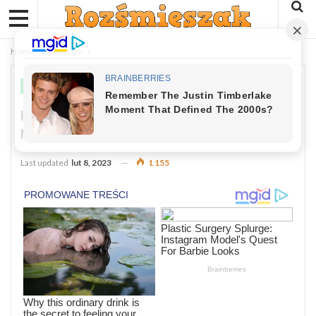
Home
Dowcipy
DOWCIPY
Kawał: Przychodzi Do Bacy Pewien
Mężczyzna
Last updated
lut 8, 2023
1 155