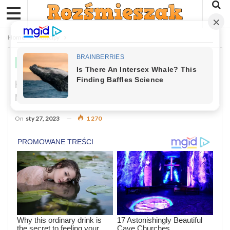
Home
Dowcipy
DOWCIPY
Kawał Dnia : Przybiega Jaś Do Taty I
Mówi
On
sty 27, 2023
1 270