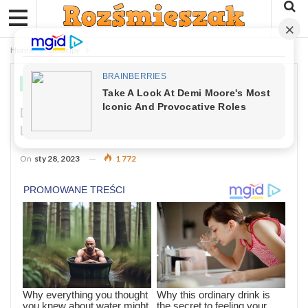
Home
Dowcipy
DOWCIPY
Dowcip Dnia: Przed Zwierzętami Na
Leśnej Polanie Pojawia Się Smok
On
sty 28, 2023
1 772