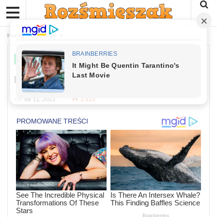
Home
Dowcipy
DOWCIPY
Dowcip: Poniedziałek, Szósta Rano
On
lut 11, 2023
2 323