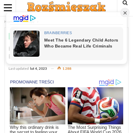
Home
Dowcipy
DOWCIPY
Kawał: Pewien Student Przed
Egzaminem Z Genetyki
Last updated
lut 4, 2023
1 288