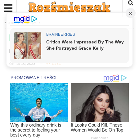
Home
Dowcipy
DOWCIPY
Kawał: Siedzi Papuga Na Oknie
On
lut 10, 2023
1 531