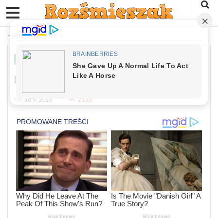
Home
Dowcipy
DOWCIPY
Dowcip Dnia: Na Lekcji Polskiego
On
lut 9, 2023
2 135