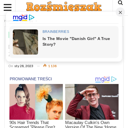
Home
Dowcipy
DOWCIPY
Dowcip Dnia: Mąż Przychodzi Do Domu
Znacznie Wcześniej, Niż Zapowiadał
On
sty 28, 2023
1 138