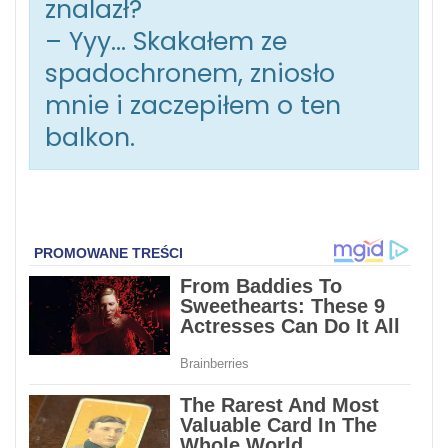
znalazł?
– Yyy… Skakałem ze
spadochronem, zniosło
mnie i zaczepiłem o ten
balkon.