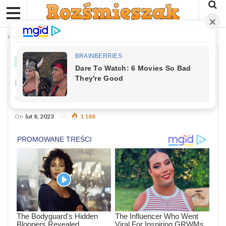
Home
Dowcipy
DOWCIPY
Kawał: Na Wystawie Domu Mody Mały
Jasio Ogląda Kapelusz.
On
lut 8, 2023
1 188