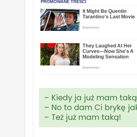
– Kiedy ja już mam taką
– No to dam Ci brykę jak
– Też już mam taką!