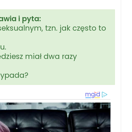
wia i pyta:
eksualnym, tzn. jak często to
u.
będziesz miał dwa razy
 wypada?