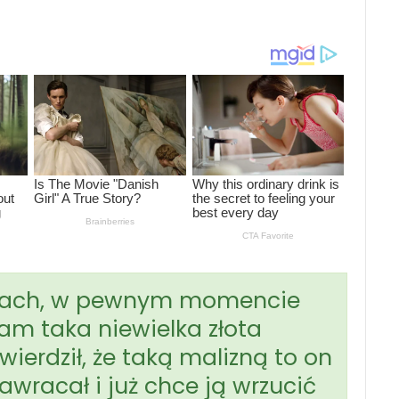
rybach, w pewnym momencie
am taka niewielka złota
 stwierdził, że taką malizną to on
awracał i już chce ją wrzucić