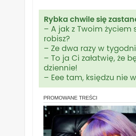
Rybka chwile się zastana
– A jak z Twoim życiem s
robisz?
– Ze dwa razy w tygodni
– To ja Ci załatwię, że 
dziennie!
– Eee tam, księdzu nie