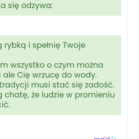
a się odzywa:
ą rybką i spełnię Twoje
 mam wszystko o czym można
i ale Cię wrzucę do wody.
 tradycji musi stać się zadość.
ą chatę, że ludzie w promieniu
ić.