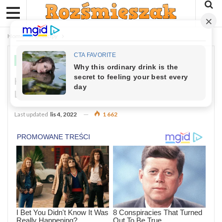
Home
Dowcipy
DOWCIPY
Kawał: Zajączek I Skunks Na Skraju
Lasu
Last updated
lis 4, 2022
1 662