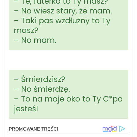
– Te, futerko to Ty masz?
– No wiesz stary, że mam.
– Taki pas wzdłużny to Ty
masz?
– No mam.
– Śmierdzisz?
– No śmierdzę.
– To na moje oko to Ty C*pa
jesteś!