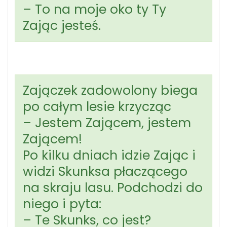
– To na moje oko ty Ty
Zając jesteś.
Zajączek zadowolony biega
po całym lesie krzycząc
– Jestem Zającem, jestem
Zającem!
Po kilku dniach idzie Zając i
widzi Skunksa płaczącego
na skraju lasu. Podchodzi do
niego i pyta:
– Te Skunks, co jest?