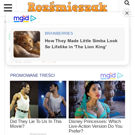
Home
Dowcipy
DOWCIPY
Kawał: Zabawny Podryw
On
lis 4, 2022
2 756