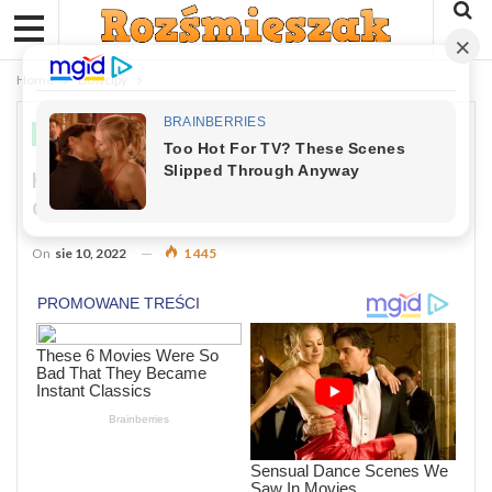
Home
Dowcipy
DOWCIPY
Kawał: W Warszawskim ZOO Padł
Goryl…
On
sie 10, 2022
1 445