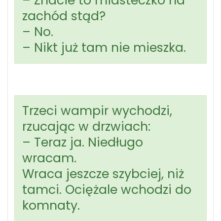
– Znacie to miasteczko na
zachód stąd?
– No.
– Nikt już tam nie mieszka.
Trzeci wampir wychodzi,
rzucając w drzwiach:
– Teraz ja. Niedługo
wracam.
Wraca jeszcze szybciej, niż
tamci. Ociężale wchodzi do
komnaty.