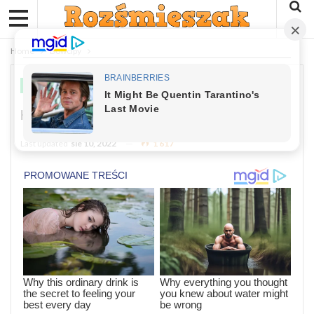
Home
Dowcipy
DOWCIPY
Kawał: W Starej Wieży Na Pustkowiu
Last updated
sie 10, 2022
1 617