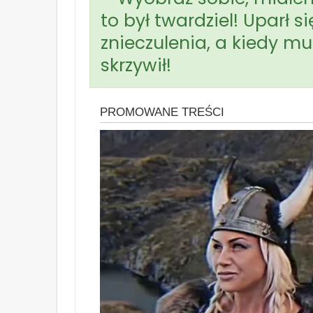
to był twardziel! Uparł s
znieczulenia, a kiedy m
skrzywił!