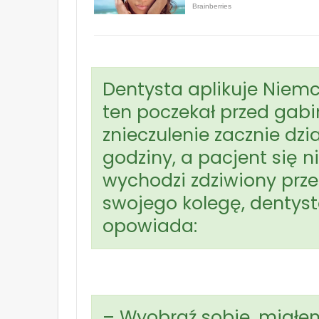
Dentysta aplikuje Niemco
ten poczekał przed gabi
znieczulenie zacznie dzi
godziny, a pacjent się n
wychodzi zdziwiony prze
swojego kolegę, dentyst
opowiada:
– Wyobraź sobie, miałem