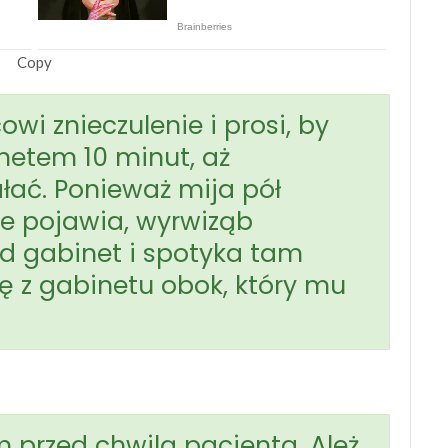
Copy
wi znieczulenie i prosi, by
netem 10 minut, aż
ałać. Ponieważ mija pół
ie pojawia, wyrwiząb
d gabinet i spotyka tam
ę z gabinetu obok, który mu
 przed chwilą pacjenta. Ależ