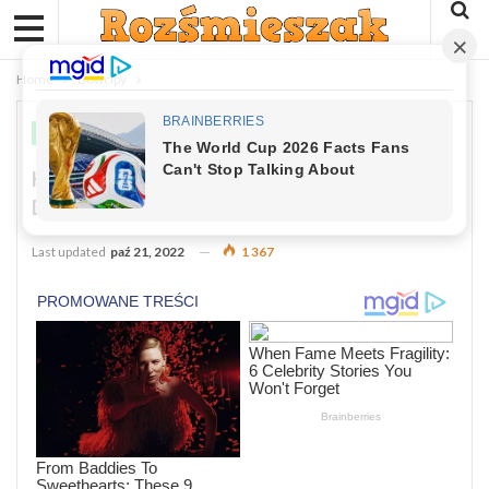
Home
Dowcipy
DOWCIPY
Kawał: Przychodzi Zmartwiony Facet
Do Lekarza
Last updated
paź 21, 2022
1 367