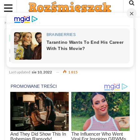
Home
Dowcipy
DOWCIPY
Kawał: Przychodzi Staruszka Do
Lekarza
Last updated
sie 10, 2022
1 815