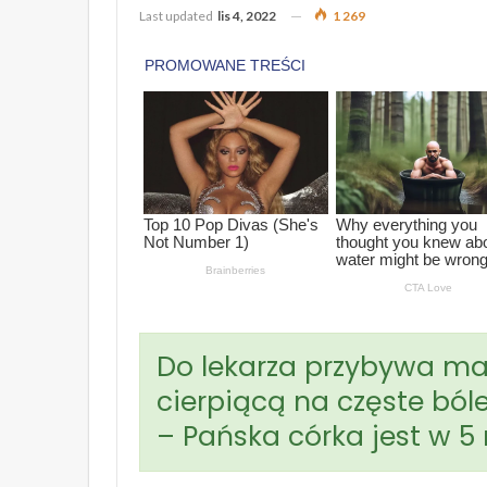
Last updated
lis 4, 2022
1 269
Do lekarza przybywa mat
cierpiącą na częste ból
– Pańska córka jest w 5