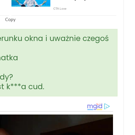
Copy
erunku okna i uważnie czegoś
matka
zdy?
st k***a cud.