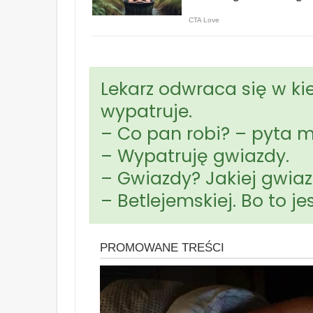
Lekarz odwraca się w ki
wypatruje.
– Co pan robi? – pyta 
– Wypatruję gwiazdy.
– Gwiazdy? Jakiej gwia
– Betlejemskiej. Bo to je