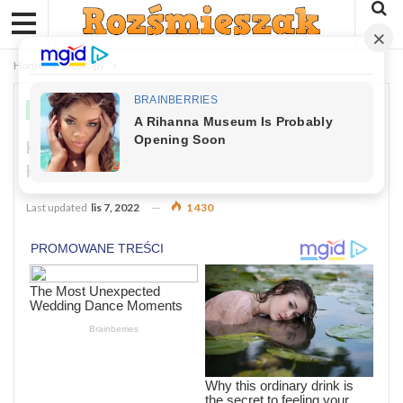
Home
Dowcipy
DOWCIPY
Kawał: Przychodzi Kobieta Do
Konfucjusza
Last updated
lis 7, 2022
1 430