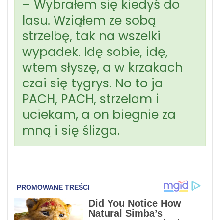
– Wybrałem się kiedyś do
lasu. Wziąłem ze sobą
strzelbę, tak na wszelki
wypadek. Idę sobie, idę,
wtem słyszę, a w krzakach
czai się tygrys. No to ja
PACH, PACH, strzelam i
uciekam, a on biegnie za
mną i się ślizga.