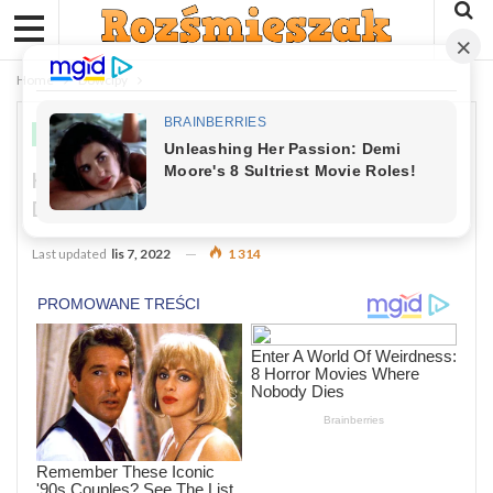
Home
Dowcipy
DOWCIPY
Kawał: Przychodzi Jasio W Odwiedziny
Do Dziadka.
Last updated
lis 7, 2022
1 314