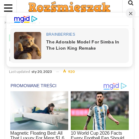
Home
Dowcipy
DOWCIPY
Kawał: Przychodzi Facet Do Sklepu Z
Bielizną
Last updated
sty 20, 2023
920