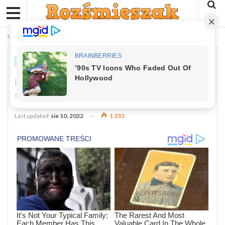
Home
Dowcipy
DOWCIPY
Kawał: Przychodzi Facet Do Dyrektora
Cyrku
Last updated
sie 10, 2022
1 332