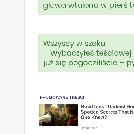
głowa wtulona w pierś t
Wszyscy w szoku:
– Wybaczyłeś teściowej p
już się pogodziliście – p