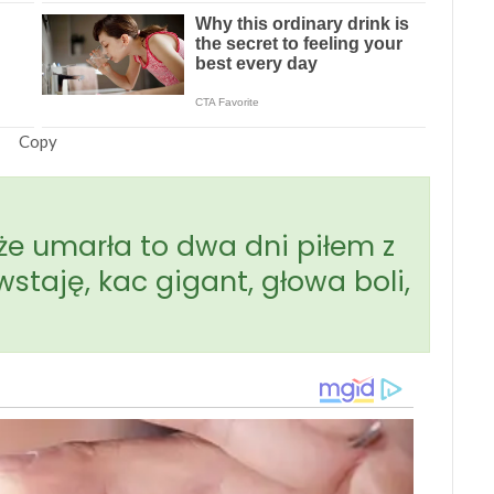
Copy
że umarła to dwa dni piłem z
wstaję, kac gigant, głowa boli,