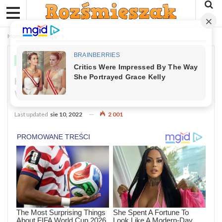
Home
Dowcipy
DOWCIPY
Kawał: O Gościu Z Firmy Produkującej
Wazelinę
Last updated
sie 10, 2022
2 001