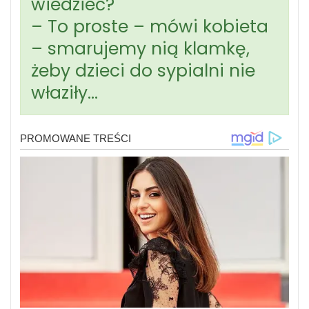
wiedzieć?
– To proste – mówi kobieta
– smarujemy nią klamkę,
żeby dzieci do sypialni nie
właziły…