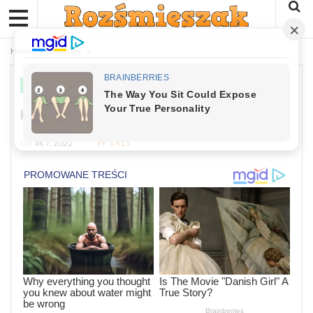
Home
Dowcipy
DOWCIPY
Kawał: Nowy Supermarket….
On
lis 7, 2022
1 415