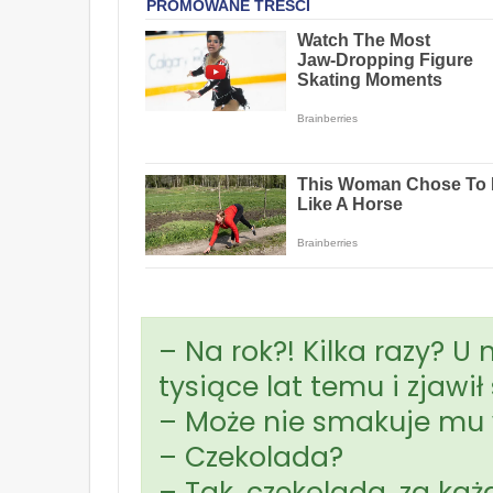
– Na rok?! Kilka razy? U 
tysiące lat temu i zjawił 
– Może nie smakuje mu 
– Czekolada?
– Tak, czekolada, za k