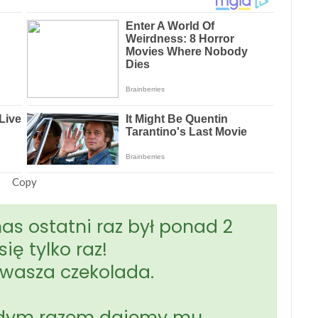
Copy
nas ostatni raz był ponad 2
się tylko raz!
wasza czekolada.
ażdym razem dajemy mu