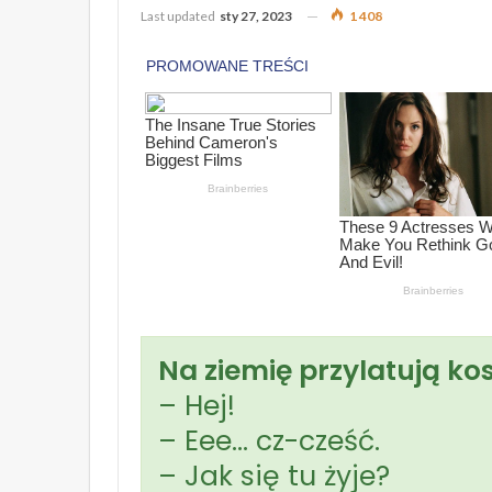
Last updated
sty 27, 2023
1 408
Na ziemię przylatują ko
– Hej!
– Eee… cz-cześć.
– Jak się tu żyje?