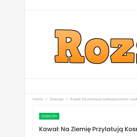
Home
Dowcipy
Kawał: Na ziemię przylatują kosmici i sp
DOWCIPY
Kawał: Na Ziemię Przylatują Kos