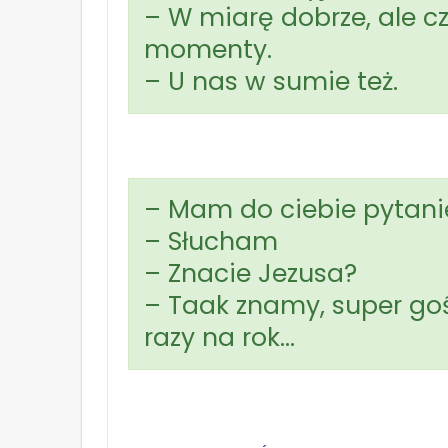
– W miarę dobrze, ale 
momenty.
– U nas w sumie też.
– Mam do ciebie pytani
– Słucham
– Znacie Jezusa?
– Taak znamy, super gość
razy na rok…