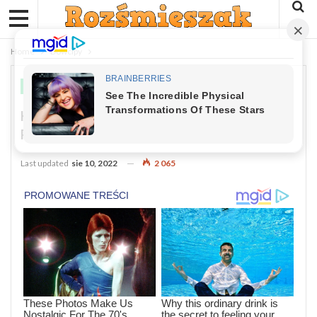
Home
Dowcipy
DOWCIPY
Kawał: Na Spotkaniu Niemieckiej
Rodziny
Last updated
sie 10, 2022
2 065