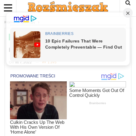
Home
Dowcipy
DOWCIPY
Kawał: Mąż I Żona Chcą Iść Do Łóżka
On
lis 7, 2022
1 395