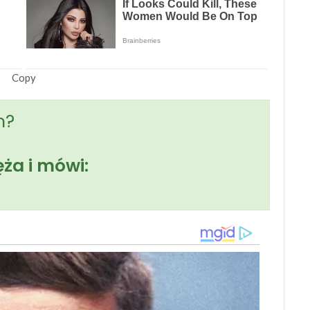
Copy
m?
ża i mówi: