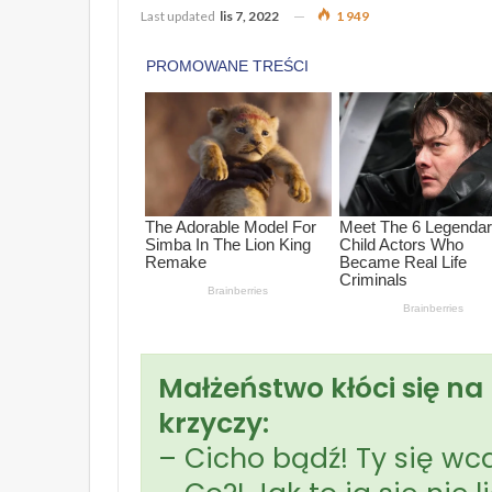
Last updated
lis 7, 2022
1 949
Małżeństwo kłóci się na 
krzyczy:
– Cicho bądź! Ty się wcal