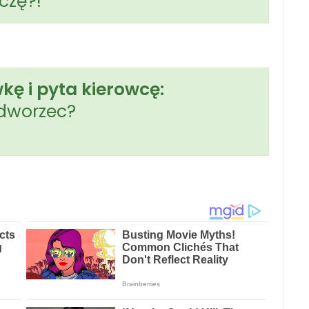
iczę?!
kę i pyta kierowcę:
 dworzec?