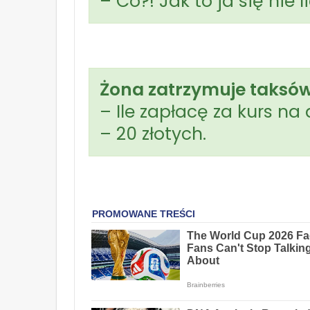
– Co?! Jak to ja się nie l
Żona zatrzymuje taksów
– Ile zapłacę za kurs na
– 20 złotych.