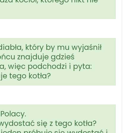
diabła, który by mu wyjaśnił
ońcu znajduje gdzieś
, więc podchodzi i pyta:
uje tego kotła?
Polacy.
 wydostać się z tego kotła?
ż jeden próbuje się wydostać i