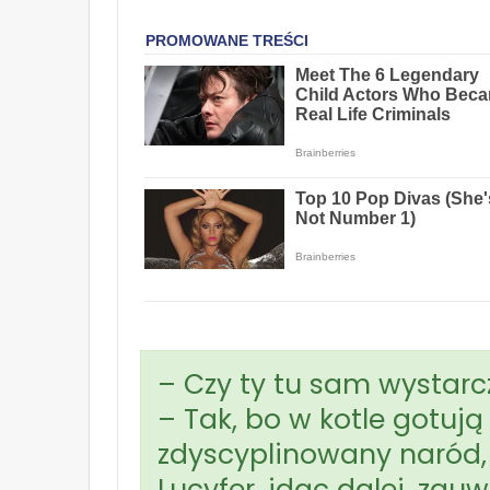
– Czy ty tu sam wystarc
– Tak, bo w kotle gotują
zdyscyplinowany naród, 
Lucyfer, idąc dalej, zauw