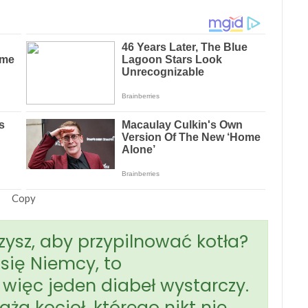
Copy
zysz, aby przypilnować kotła?
 się Niemcy, to
więc jeden diabeł wystarczy.
aża kocioł, którego nikt nie