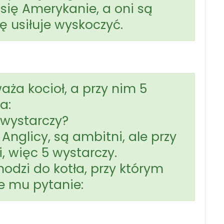
 się Amerykanie, a oni są
ę usiłuje wyskoczyć.
waża kocioł, a przy nim 5
a:
 wystarczy?
 Anglicy, są ambitni, ale przy
, więc 5 wystarczy.
odzi do kotła, przy którym
je mu pytanie: