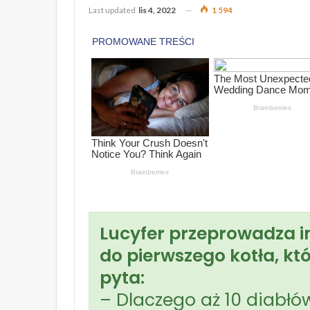
Last updated
lis 4, 2022
1 594
Lucyfer przeprowadza in
do pierwszego kotła, któ
pyta:
– Dlaczego aż 10 diabłów