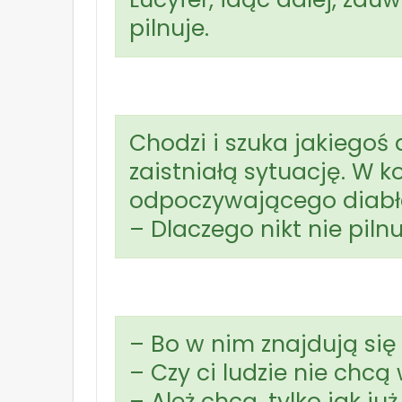
pilnuje.
Chodzi i szuka jakiegoś 
zaistniałą sytuację. W k
odpoczywającego diabła
– Dlaczego nikt nie piln
– Bo w nim znajdują się 
– Czy ci ludzie nie chcą
– Ależ chcą, tylko jak ju