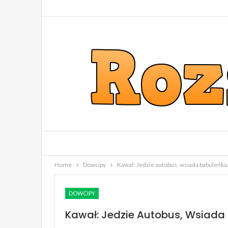
Home
Dowcipy
Kawał: Jedzie autobus, wsiada babuleńk
DOWCIPY
Kawał: Jedzie Autobus, Wsiada