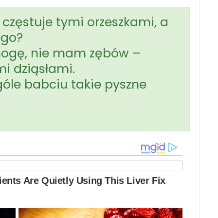
 częstuje tymi orzeszkami, a
ego?
 mogę, nie mam zębów –
i dziąsłami.
óle babciu takie pyszne