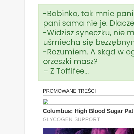
-Babinko, tak mnie pani
pani sama nie je. Dlacz
-Widzisz syneczku, nie
uśmiecha się bezzębnym
-Rozumiem. A skąd w og
orzeszki masz?
– Z Toffifee…