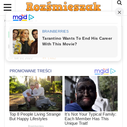
Home
Dowcipy
DOWCIPY
Kawał: Jasiu W Szkole
On
sie 10, 2022
1 462