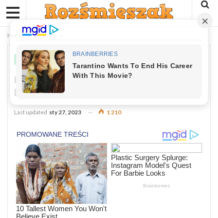
Home
Dowcipy
DOWCIPY
Kawał: Fąfara I Kubal Dostali Z Kopalni
Darmowe Bilety Na „Jezioro Łabędzie”.
Last updated
sty 27, 2023
1 210