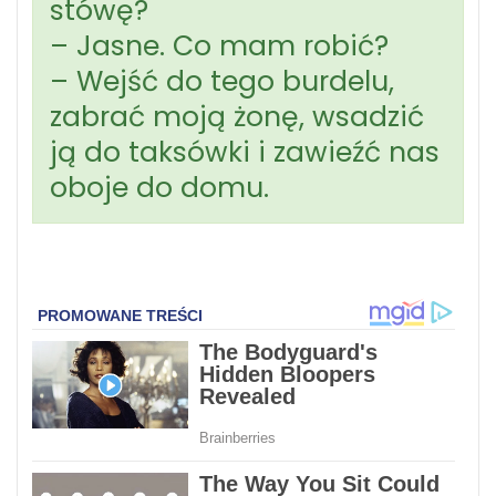
stówę?
– Jasne. Co mam robić?
– Wejść do tego burdelu,
zabrać moją żonę, wsadzić
ją do taksówki i zawieźć nas
oboje do domu.