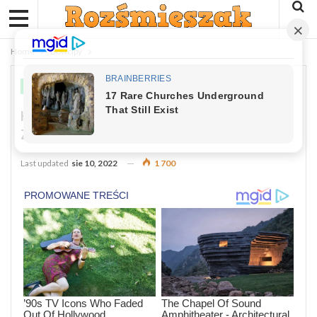
Home
Dowcipy
DOWCIPY
Kawał: Facet Śledził Taksówką Swoją
Żonę.
Last updated
sie 10, 2022
1 700