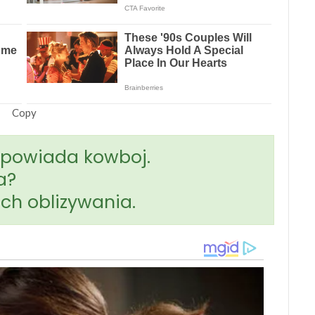
Copy
dpowiada kowboj.
a?
ich oblizywania.