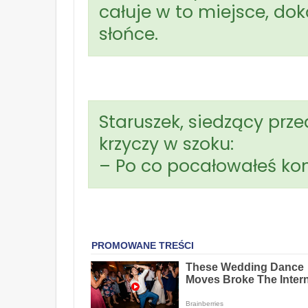
całuje w to miejsce, dok
słońce.
Staruszek, siedzący prze
krzyczy w szoku:
– Po co pocałowałeś ko