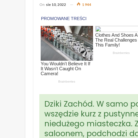
On
sie 10, 2022
1 944
Dziki Zachód. W samo poł
wszędzie kurz z pustynne
niedużego miasteczka. Z
saloonem, podchodzi do