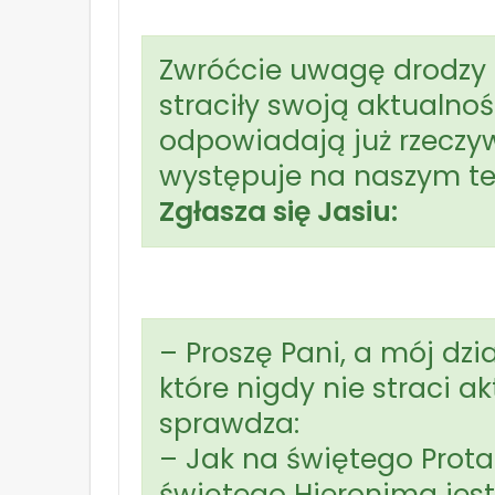
Zwróćcie uwagę drodzy u
straciły swoją aktualnoś
odpowiadają już rzeczyw
występuje na naszym te
Zgłasza się Jasiu:
– Proszę Pani, a mój dzi
które nigdy nie straci ak
sprawdza:
– Jak na świętego Prota 
świętego Hieronima jest