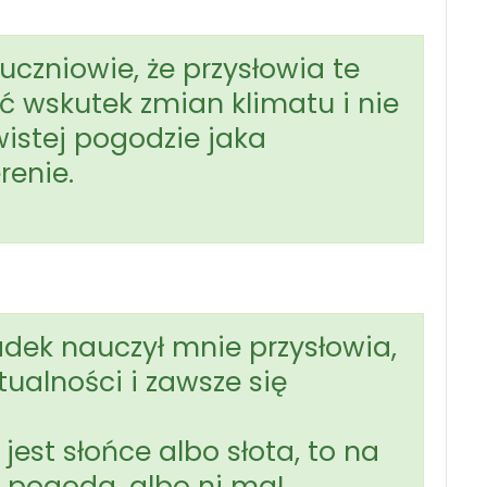
czniowie, że przysłowia te
ć wskutek zmian klimatu i nie
istej pogodzie jaka
renie.
adek nauczył mnie przysłowia,
tualności i zawsze się
jest słońce albo słota, to na
 pogoda, albo ni ma!