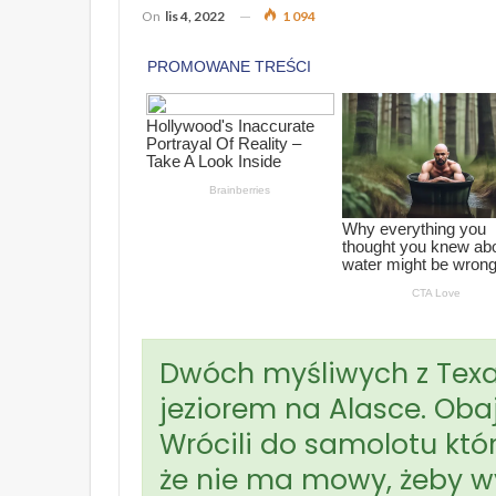
On
lis 4, 2022
1 094
Dwóch myśliwych z Texa
jeziorem na Alasce. Obaj
Wrócili do samolotu któr
że nie ma mowy, żeby w