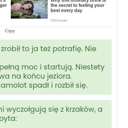
Copy
zrobił to ja też potrafię. Nie
 pełną moc i startują. Niestety
ewa na końcu jeziora.
samolot spadł i rozbił się.
i wyczołgują się z krzaków, a
pyta: