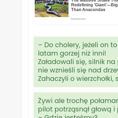
– Do cholery, jeżeli on to 
latam gorzej niż inni!
Załadowali się, silnik na
nie wznieśli się nad drz
Zahaczyli o wierzchołki, 
Żywi ale trochę połaman
pilot potrząsnął głową i 
– Gdzie jesteśmy?