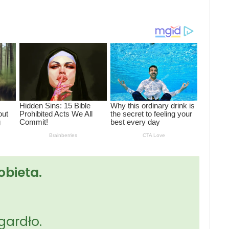
obieta.
gardło.