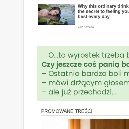
– O…to wyrostek trzeba 
Czy jeszcze coś panią bo
– Ostatnio bardzo boli 
– mówi drżącym głosem
– ale już przechodzi…