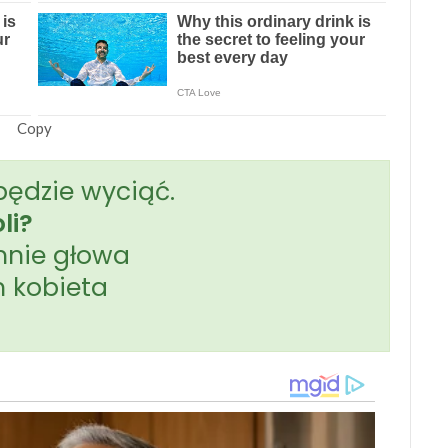
Copy
będzie wyciąć.
li?
mnie głowa
 kobieta