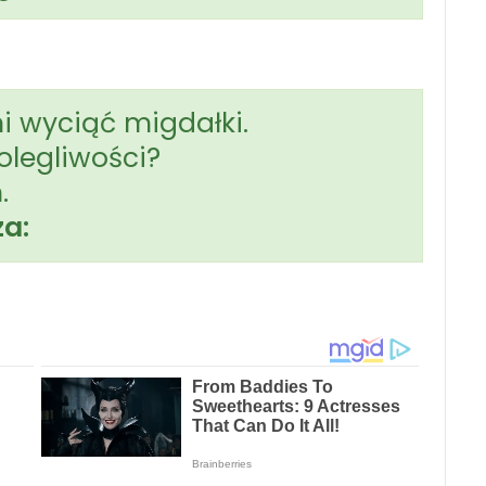
ni wyciąć migdałki.
olegliwości?
.
za: