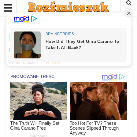
Home
Dowcipy
DOWCIPY
Kawał Dnia: Trzy Staruszki
On
sie 10, 2022
1 824