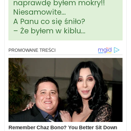
naprawdę byłem mokry!!
Niesamowite…
A Panu co się śniło?
– Że byłem w kiblu…