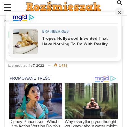
Home
Dowcipy
DOWCIPY
Kawał Dnia: Dwaj Podróżni Śpią W
Sypialnym Wagonie
Last updated
lis 7, 2022
1 931