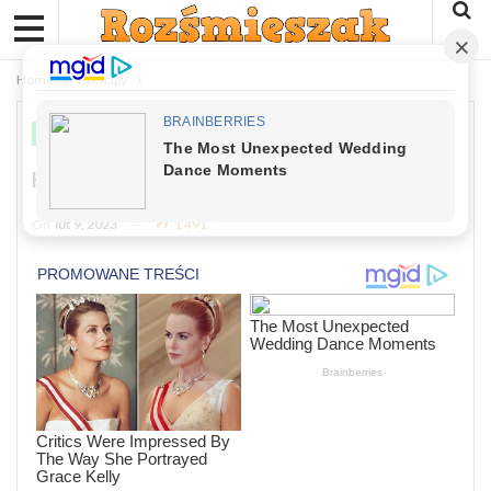
Home
Dowcipy
DOWCIPY
Kawał: Idzie Żółw Do Restauracji
On
lut 9, 2023
1 491