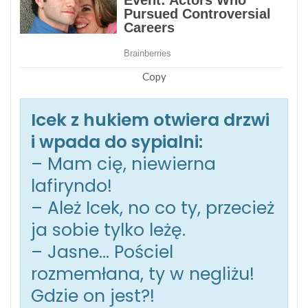
Copy
Icek z hukiem otwiera drzwi
i wpada do sypialni:
– Mam cię, niewierna
lafiryndo!
– Ależ Icek, no co ty, przecież
ja sobie tylko leżę.
– Jasne… Pościel
rozmemłana, ty w negliżu!
Gdzie on jest?!