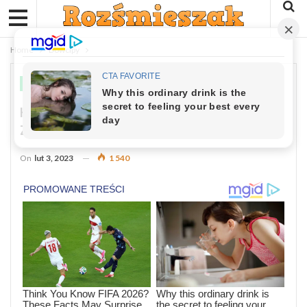
Home
Dowcipy
DOWCIPY
Kawał: Icek Podejrzewał, Że Salcie Go
Zdradza
On
lut 3, 2023
1 540