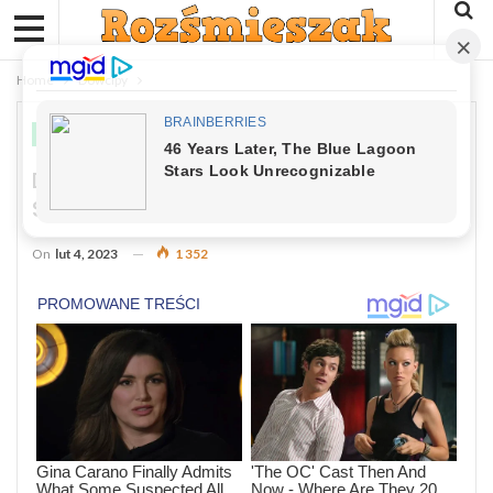
Home
Dowcipy
DOWCIPY
Dowcip: Dwóch Facetów Zostało
Skazanych Na Śmierć.
On
lut 4, 2023
1 352